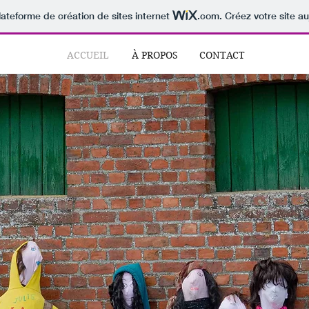
lateforme de création de sites internet
.com
. Créez votre site au
ACCUEIL
À PROPOS
CONTACT