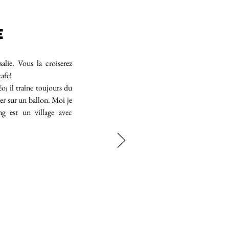
E
salie. Vous la croiserez
cafe!
éo; il traîne toujours du
er sur un ballon. Moi je
ng est un village avec